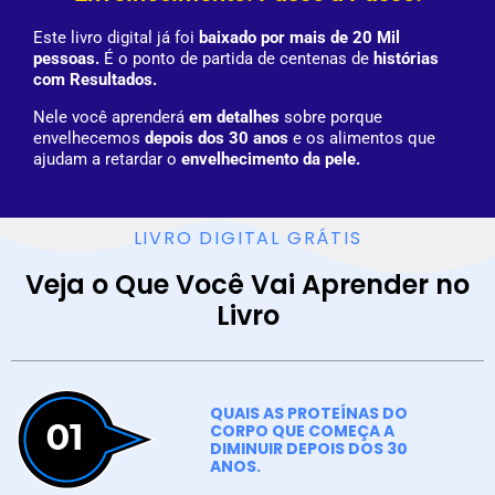
Este livro digital já foi
baixado por mais de 20 Mil
pessoas.
É o ponto de partida de centenas de
histórias
com Resultados.
Nele você aprenderá
em detalhes
sobre porque
envelhecemos
depois dos 30 anos
e os alimentos que
ajudam a retardar o
envelhecimento da pele.
LIVRO DIGITAL GRÁTIS
Veja o Que Você Vai Aprender no
Livro
QUAIS AS PROTEÍNAS DO
CORPO QUE COMEÇA A
DIMINUIR DEPOIS DOS 30
ANOS.