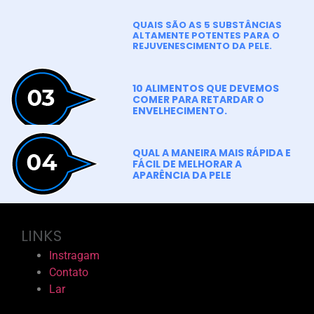
QUAIS SÃO AS 5 SUBSTÂNCIAS
ALTAMENTE POTENTES PARA O
REJUVENESCIMENTO DA PELE.
10 ALIMENTOS QUE DEVEMOS
COMER PARA RETARDAR O
ENVELHECIMENTO.
QUAL A MANEIRA MAIS RÁPIDA E
FÁCIL DE MELHORAR A
APARÊNCIA DA PELE
LINKS
Instragam
Contato
Lar